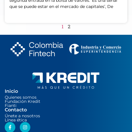
segunda entrada en la bolsa de valores. ‘Es una señal
que se puede estar en el mercado de capitales’, De
1
2
Inicio
Quienes somos
Fundación Kredit
Fianti
Contacto
Únete a nosotros
Línea ética